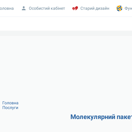
оловна
Особистий кабінет
Старий дизайн
Фун
Головна
Послуги
Молекулярний пакет 