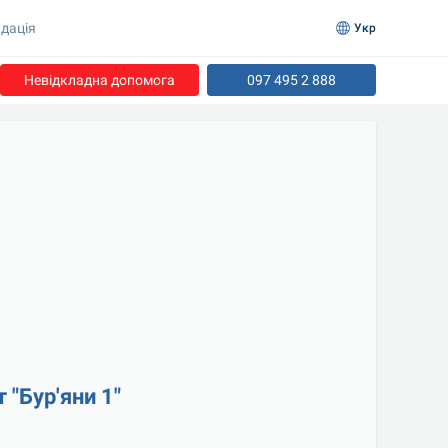
дація
Укр
Невідкладна допомога
097 495 2 888
"Бур'яни 1"