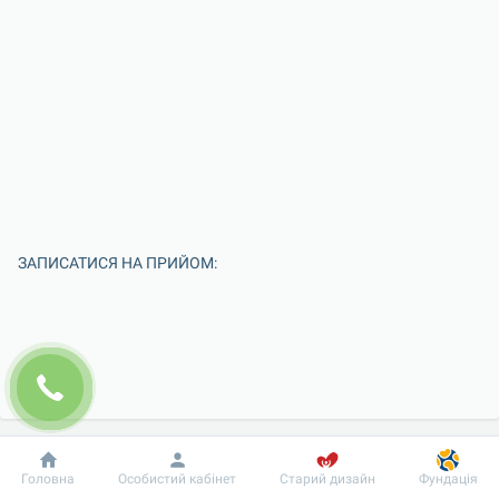
ЗАПИСАТИСЯ НА ПРИЙОМ:
Добробут
Інформація
Пацієнту
Головна
Особистий кабінет
Старий дизайн
Фундація
Введіть Ваше ім'я