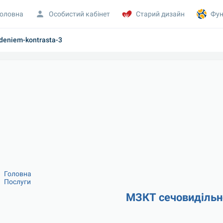
оловна
Особистий кабінет
Старий дизайн
Фун
edeniem-kontrasta-3
Головна
Послуги
МЗКТ сечовидільн