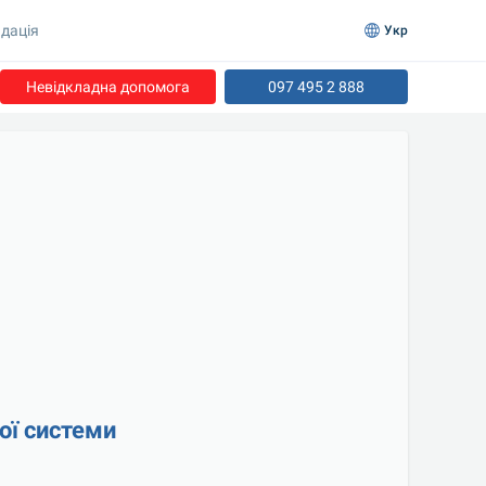
дація
Укр
Невідкладна допомога
097 495 2 888
ої системи