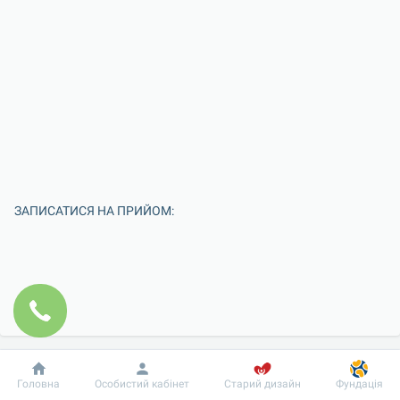
ЗАПИСАТИСЯ НА ПРИЙОМ:
Добробут
Інформація
Пацієнту
Головна
Особистий кабінет
Старий дизайн
Фундація
Введіть Ваше ім'я