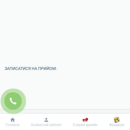
ЗАПИСАТИСЯ НА ПРИЙОМ:
Добробут
Інформація
Пацієнту
Головна
Особистий кабінет
Старий дизайн
Фундація
Введіть Ваше ім'я