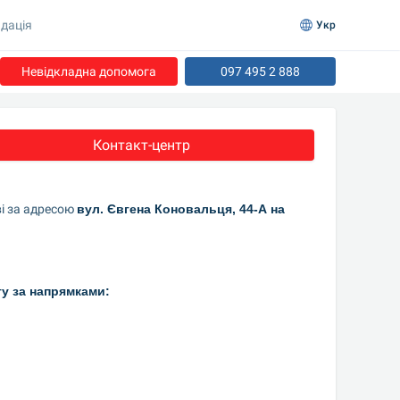
дація
Укр
Невідкладна допомога
097 495 2 888
Контакт-центр
і за адресою 
вул. Євгена Коновальця, 44-А на 
гу за напрямками: