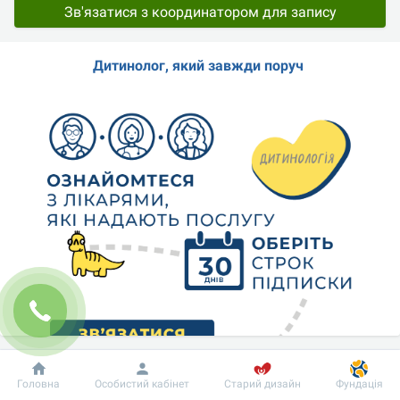
Зв'язатися з координатором для запису
Дитинолог, який завжди поруч 
Добробут
Інформація
Пацієнту
Головна
Особистий кабінет
Старий дизайн
Фундація