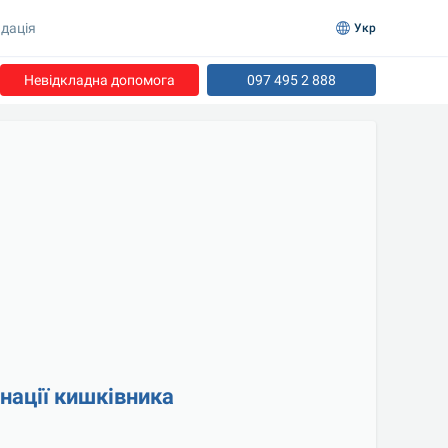
дація
Укр
Невідкладна допомога
097 495 2 888
інації кишківника