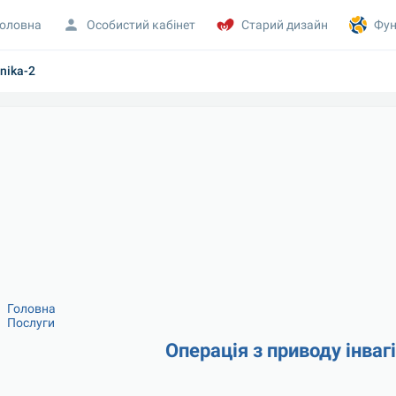
оловна
Особистий кабінет
Старий дизайн
Фун
cnika-2
Головна
Послуги
Операція з приводу інваг