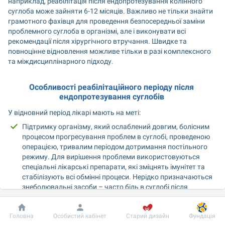
наприклад, реабілітація після ендопротезування колінного 
суглоба може зайняти 6-12 місяців. Важливо не тільки знайти 
грамотного фахівця для проведення безпосередньої заміни 
проблемного суглоба в організмі, але і виконувати всі 
рекомендації після хірургічного втручання. Швидке та 
повноцінне відновлення можливе тільки в разі комплексного 
та міждисциплінарного підходу.
Особливості реабілітаційного періоду після 
ендопротезування суглобів 
У відновний період лікарі мають на меті:
Підтримку організму, який ослаблений довгим, болісним 
процесом прогресування проблем в суглобі, проведеною 
операцією, тривалим періодом дотримання постільного 
режиму. Для вирішення проблеми використовуються 
спеціальні лікарські препарати, які зміцнять імунітет та 
стабілізують всі обмінні процеси. Нерідко призначаються 
знеболювальні засоби – часто біль в суглобі після 
ендопротезування призводить до порушення сну, 
дратівливості пацієнта і неможливості повноцінно 
Добробут
Інформація
Пацієнту
Головна
Особистий кабінет
Старий дизайн
Фундація
рухатися.