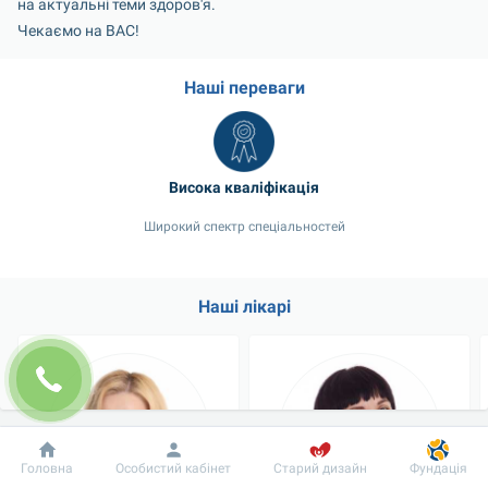
на актуальні теми здоров'я.
Чекаємо на ВАС!
Наші переваги
Висока кваліфікація
Широкий спектр спеціальностей
Наші лікарі
Добробут
Інформація
Пацієнту
Головна
Особистий кабінет
Старий дизайн
Фундація