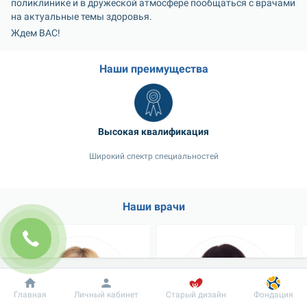
поликлинике и в дружеской атмосфере пообщаться с врачами 
на актуальные темы здоровья.
Ждем ВАС!
Наши преимущества
Высокая квалификация
Широкий спектр специальностей
Наши врачи
Добробут
Информация
Пациенту
Главная
Личный кабинет
Старый дизайн
Фондация