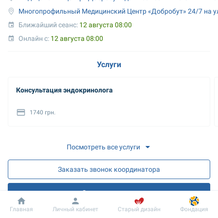
Многопрофильный Медицинский Центр «Добробут» 24/7 на у
Ближайший сеанс: 
12 августа 08:00
Онлайн с: 
12 августа 08:00
Услуги
Консультация эндокринолога
1740 грн.
Посмотреть все услуги
Заказать звонок координатора
Запись на прием
Добробут
Информация
Пациенту
Главная
Личный кабинет
Старый дизайн
Фондация
Запись на онлайн разъяснения