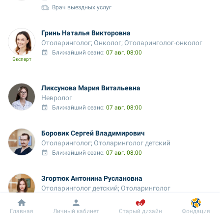
Врач выездных услуг
Гринь Наталья Викторовна
Отоларинголог; Онколог; Отоларинголог-онколог
Ближайший сеанс: 
07 авг. 08:00
Эксперт
Ликсунова Мария Витальевна
Невролог
Ближайший сеанс: 
07 авг. 08:00
Боровик Сергей Владимирович
Отоларинголог; Отоларинголог детский
Ближайший сеанс: 
07 авг. 08:00
Згортюк Антонина Руслановна
Отоларинголог детский; Отоларинголог
Ближайший сеанс: 
07 авг. 08:00
Онлайн с:
07 авг. 08:00
Добробут
Информация
Пациенту
Главная
Личный кабинет
Старый дизайн
Фондация
Врач выездных услуг