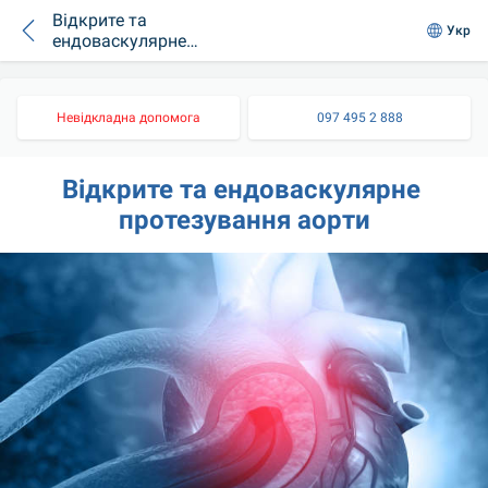
Відкрите та
Укр
ендоваскулярне
протезування аорти
Невідкладна допомога
097 495 2 888
Відкрите та ендоваскулярне 
протезування аорти