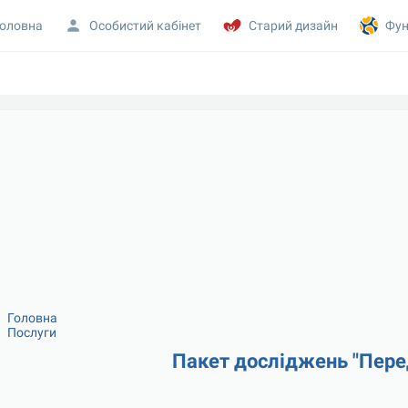
оловна
Особистий кабінет
Старий дизайн
Фун
Головна
Послуги
Пакет досліджень "Пере