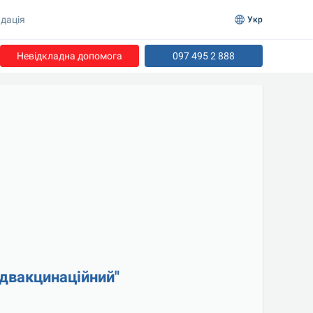
дація
Укр
Невідкладна допомога
097 495 2 888
двакцинаційний"