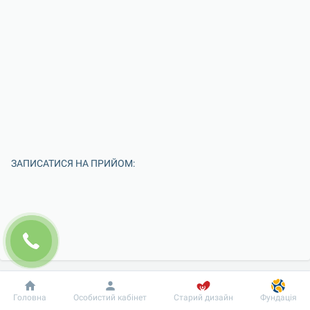
ЗАПИСАТИСЯ НА ПРИЙОМ:
Добробут
Інформація
Пацієнту
Головна
Особистий кабінет
Старий дизайн
Фундація
Введіть Ваше ім'я