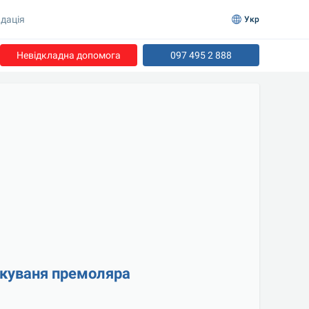
дація
Укр
Невідкладна допомога
097 495 2 888
ікуваня премоляра