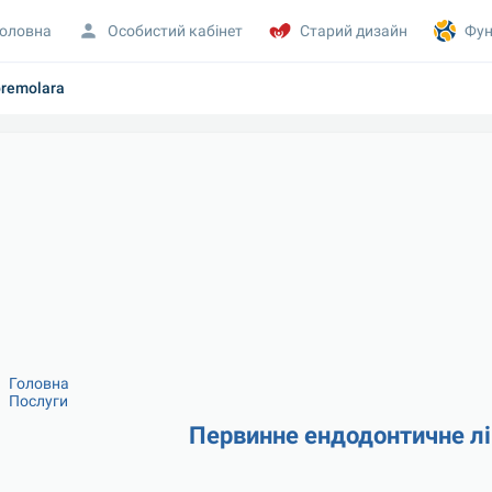
оловна
Особистий кабінет
Старий дизайн
Фун
premolara
Головна
Послуги
Первинне ендодонтичне л