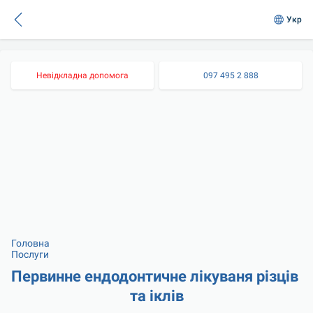
Укр
Невідкладна допомога
097 495 2 888
Головна
Послуги
Первинне ендодонтичне лікуваня різців 
та іклів