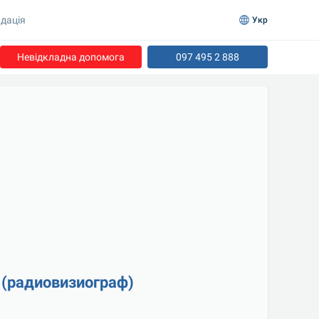
дація
Укр
Невідкладна допомога
097 495 2 888
 (радиовизиограф)