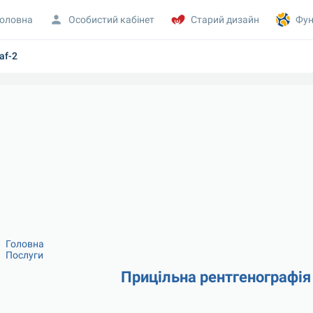
оловна
Особистий кабінет
Старий дизайн
Фун
af-2
Головна
Послуги
Прицільна рентгенографія