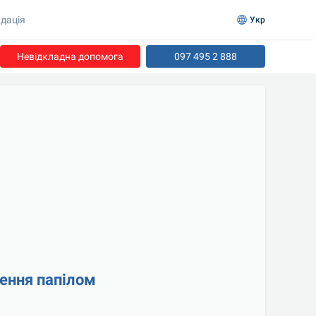
дація
Укр
Невідкладна допомога
097 495 2 888
ення папілом