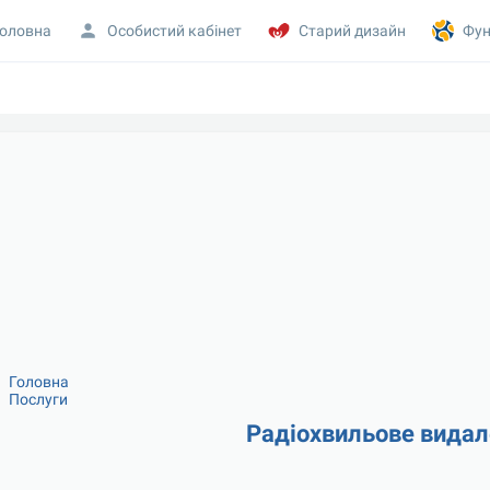
оловна
Особистий кабінет
Старий дизайн
Фун
Головна
Послуги
Радіохвильове видал