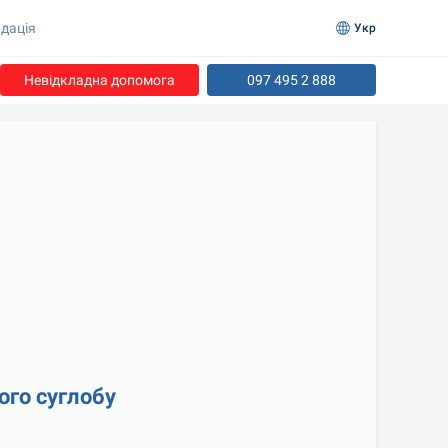
дація
Укр
Невідкладна допомога
097 495 2 888
ого суглобу