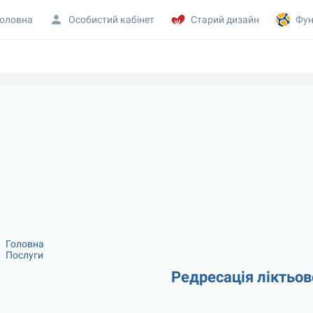
оловна
Особистий кабінет
Старий дизайн
Фун
Головна
Послуги
Редресація ліктьов