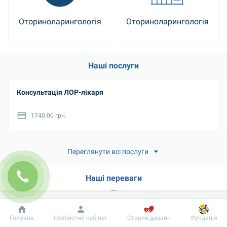
Оториноларингологія
Оториноларингологія
Наші послуги
Консультація ЛОР-лікаря
1740.00 грн.
Переглянути всі послуги
Наші переваги
Добробут
Інформація
Пацієнту
Головна
Особистий кабінет
Старий дизайн
Фундація
Висока кваліфікація