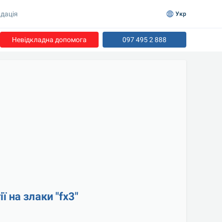
дація
Укр
Невідкладна допомога
097 495 2 888
ї на злаки "fx3"