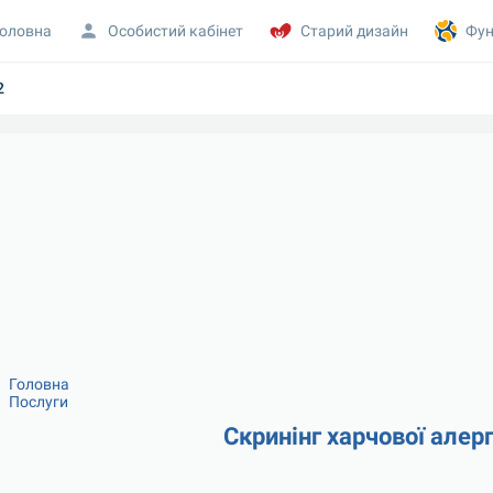
оловна
Особистий кабінет
Старий дизайн
Фун
2
Головна
Послуги
Скринінг харчової алергі