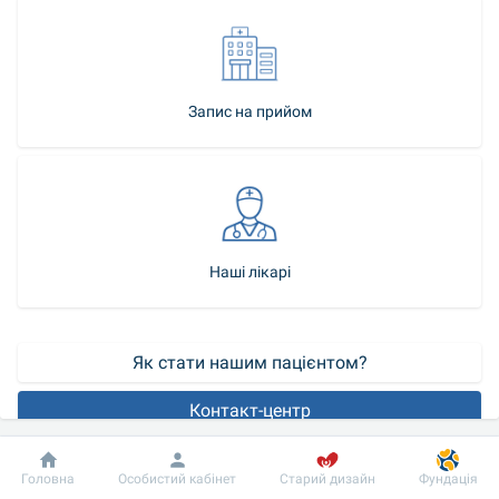
Запис на прийом
Наші лікарі
Як стати нашим пацієнтом?
Контакт-центр
Стентування сонних артерій – ендоваскулярна операція, яку 
Добробут
Інформація
Пацієнту
Головна
Особистий кабінет
Старий дизайн
Фундація
призначають за значного звуження просвіту судин. Основна 