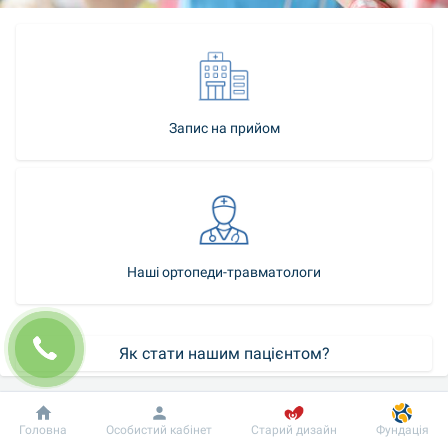
Запис на прийом
Наші ортопеди-травматологи
Як стати нашим пацієнтом?
Контакт-центр
Добробут
Інформація
Пацієнту
Головна
Особистий кабінет
Старий дизайн
Фундація