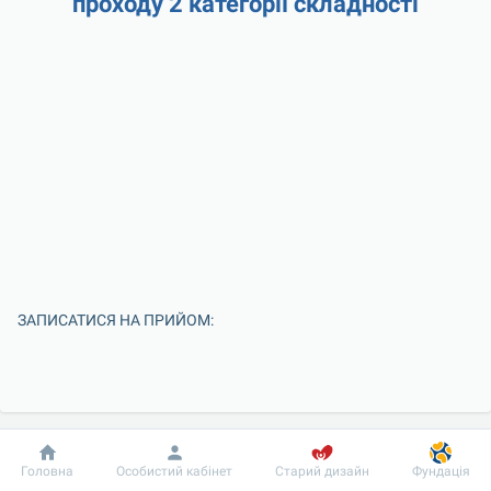
проходу 2 категорії складності
ЗАПИСАТИСЯ НА ПРИЙОМ:
Добробут
Інформація
Пацієнту
Головна
Особистий кабінет
Старий дизайн
Фундація