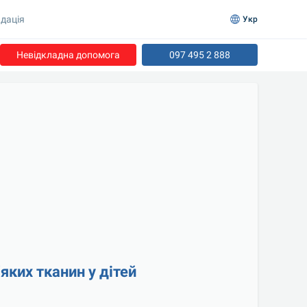
дація
Укр
Невідкладна допомога
097 495 2 888
яких тканин у дітей