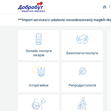
Г
***Import services/c-udalenie-novoobrazovanij-magkih-tka
Онлайн послуги
Безоплатні послуги
лікарів
Історії війни
Репродуктологія