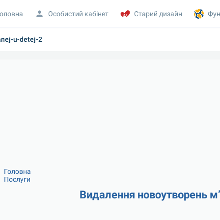
оловна
Особистий кабінет
Старий дизайн
Фун
nej-u-detej-2
Головна
Послуги
Видалення новоутворень м’