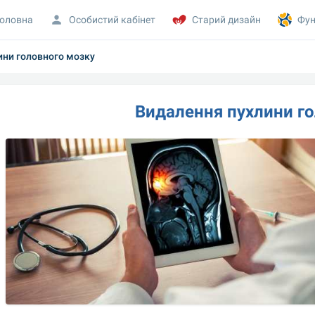
оловна
Особистий кабінет
Старий дизайн
Фун
ини головного мозку
Видалення пухлини г