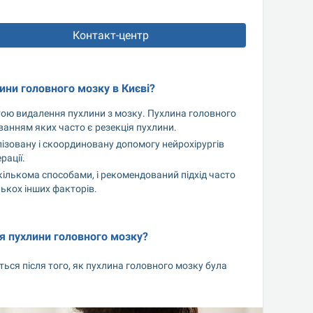
Контакт-центр
ини головного мозку в Києві?
ою видалення пухлини з мозку. Пухлина головного 
ванням яких часто є резекція пухлини.
ізовану і скоординовану допомогу нейрохірургів 
рації.
лькома способами, і рекомендований підхід часто 
лькох інших факторів.
я пухлини головного мозку?
ся після того, як пухлина головного мозку була 