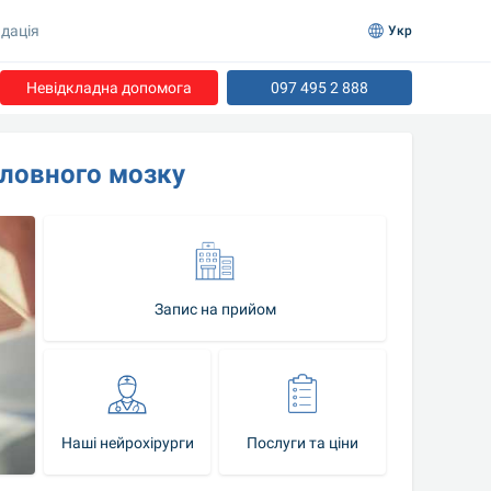
дація
Укр
Невідкладна допомога
097 495 2 888
оловного мозку
Запис на прийом
Наші нейрохірурги
Послуги та ціни