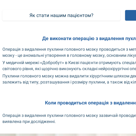
Як стати нашим пацієнтом?
Де виконати операцію з видалення пухл
Операція з видалення пухлини головного мозку проводиться з мет
мозку - це аномальні утворення в головному мозку, основним ліку
У медичній мережі «Добробут» в Києві пацієнти отримують спеціал
світового рівня, які щорічно виконують складні нейрохірургічні опе
Пухлини головного мозку можна видалити хірургічним шляхом декі
залежить від типу, розташування і розміру пухлини, а також від кі
Коли проводиться операція з видаленн
Операція з видалення пухлини головного мозку зазвичай проводить
виявлена при дослідженні.