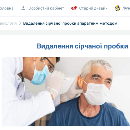
оловна
Особистий кабінет
Старий дизайн
Фун
нгологія
Видалення сірчаної пробки апаратним методом
Видалення сірчаної пробк