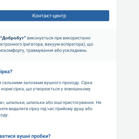
Контакт-центр
 “Добробут”
 виконується при використанні 
тронного іригатора, вакуум-аспіратора), що 
дискомфорту, травмування або ускладнень.
ірка?
 сальними залозами вушного проходу. Сірка 
У нормі сірка, що утворюється у зовнішньому 
а», шпильки, шпильки або інші пристосування. Не 
ете видалити сірку під час прийому душу або 
ходу.
ватися вушні пробки?