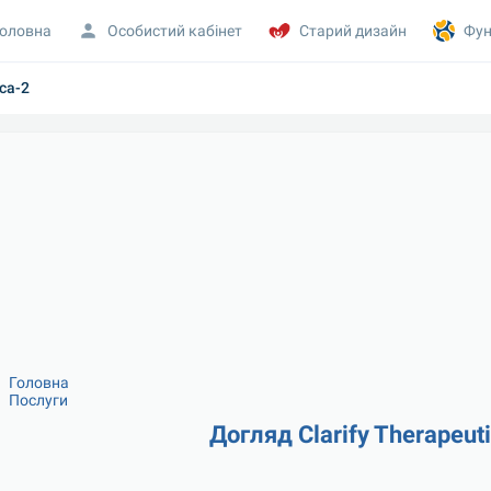
оловна
Особистий кабінет
Старий дизайн
Фун
pca-2
Головна
Послуги
Догляд Clarify Therapeut