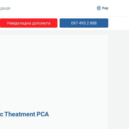
дація
Укр
Невідкладна допомога
097 495 2 888
ic Theatment PCA