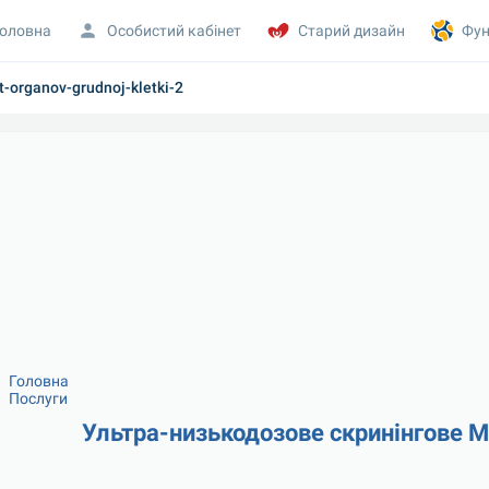
оловна
Особистий кабінет
Старий дизайн
Фун
t-organov-grudnoj-kletki-2
Головна
Послуги
Ультра-низькодозове скринінгове МЗ