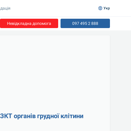
дація
Укр
Невідкладна допомога
097 495 2 888
КТ органів грудної клітини