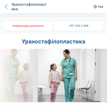
Ураностафілопласт
Укр
ика
Невідкладна допомога
097 495 2 888
Ураностафілопластика