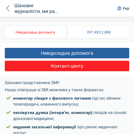
Шановні
Укр
журналісти, ми раді
співпрацювати з
Вами!
Невідкладна допомога
097 495 2 888
Невідкладна допомога
Контакт-центр
Шановні представники ЗМІ!
Наша співпраця зі ЗМІ можлива у таких форматах:
коментар лікаря з фахового питання
 під час зйомок 
телепередачі, новинного випуску;
експертна думка (інтерв'ю, коментар)
 лікарів на основі 
доказової медицини;
надання загальної інформації 
про ринок медичних 
послуг.