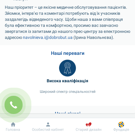
Наш пріоритет – це якісне медичне обслуговування пацієнтів. 
Зйомки, інтерв’ю та коментарі потребують від їх учасників 
заздалегідь відведеного часу. Щоби наша з вами співпраця 
була ефективною та комфортною, просимо вас завчасно 
звертатися із запитами до нашого прес-центру за електронною 
адресою 
navolnieva.i@dobrobut.ua
 (Ірина Навольнєва).
Наші переваги
Висока кваліфікація
Широкий спектр спеціальностей
Наші лікарі
Добробут
Інформація
Пацієнту
Головна
Особистий кабінет
Старий дизайн
Фундація