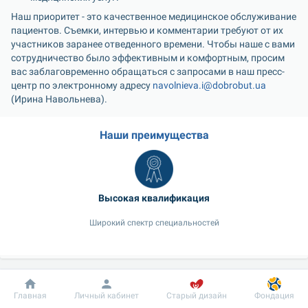
Наш приоритет - это качественное медицинское обслуживание 
пациентов. Съемки, интервью и комментарии требуют от их 
участников заранее отведенного времени. Чтобы наше с вами 
сотрудничество было эффективным и комфортным, просим 
вас заблаговременно обращаться с запросами в наш пресс-
центр по электронному адресу 
navolnieva.i@dobrobut.ua
(Ирина Навольнева).
Наши преимущества
Высокая квалификация
Широкий спектр специальностей
Наши врачи
Добробут
Информация
Пациенту
Главная
Личный кабинет
Старый дизайн
Фондация