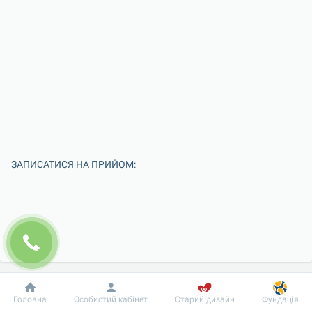
ЗАПИСАТИСЯ НА ПРИЙОМ:
Добробут
Інформація
Пацієнту
Головна
Особистий кабінет
Старий дизайн
Фундація
Введіть Ваше ім'я