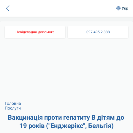
Укр
Невідкладна допомога
097 495 2 888
Головна
Послуги
Вакцинація проти гепатиту В дітям до 
19 років ("Енджерікс", Бельгія)