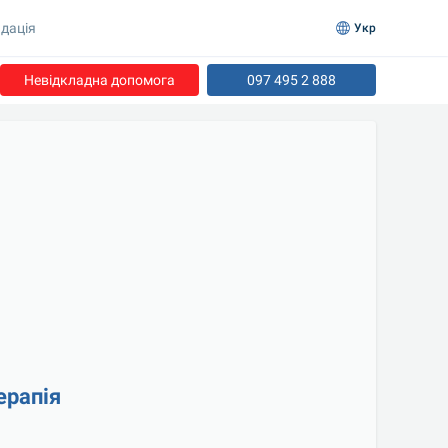
дація
Укр
Невідкладна допомога
097 495 2 888
ерапія