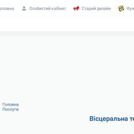
оловна
Особистий кабінет
Старий дизайн
Фун
Головна
Послуги
Вісцеральна т