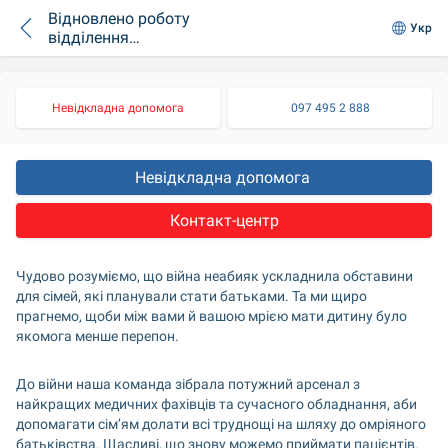
Відновлено роботу
Укр
відділення
допоміжних
репродуктивних
технологій
Невідкладна допомога
097 495 2 888
Невідкладна допомога 
Контакт-центр
Чудово розуміємо, що війна неабияк ускладнила обставини 
для сімей, які планували стати батьками. Та ми щиро 
прагнемо, щоби між вами й вашою мрією мати дитину було 
якомога менше перепон.
До війни наша команда зібрала потужний арсенал з 
найкращих медичних фахівців та сучасного обладнання, аби 
допомагати сім’ям долати всі труднощі на шляху до омріяного 
батьківства. Щасливі, що знову можемо приймати пацієнтів.