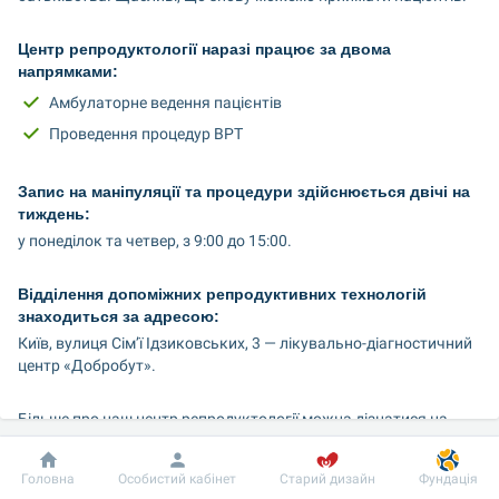
Центр репродуктології наразі працює за двома 
напрямками:
Амбулаторне ведення пацієнтів
Проведення процедур ВРТ
Запис на маніпуляції та процедури здійснюється двічі на 
тиждень:
у понеділок та четвер, з 9:00 до 15:00.
Відділення допоміжних репродуктивних технологій 
знаходиться за адресою:
Київ, вулиця Сім’ї Ідзиковських, 3 — лікувально-діагностичний 
центр «Добробут».
Більше про наш центр репродуктології можна дізнатися на 
сайті: 
https://is.gd/SHHUl6
Добробут
Інформація
Пацієнту
Головна
Особистий кабінет
Старий дизайн
Фундація
Сподіваємося, що в цей непростий час наша робота принесе 