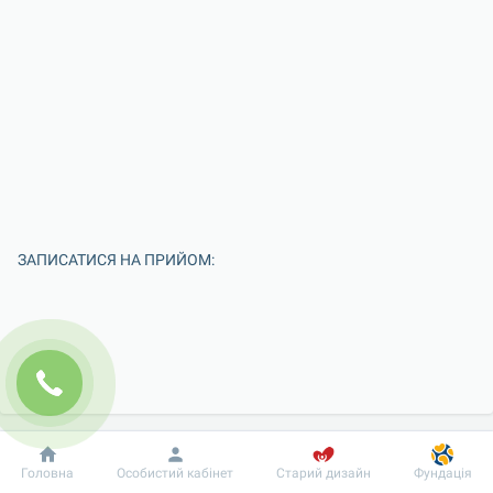
ЗАПИСАТИСЯ НА ПРИЙОМ:
Добробут
Інформація
Пацієнту
Головна
Особистий кабінет
Старий дизайн
Фундація
Введіть Ваше ім'я