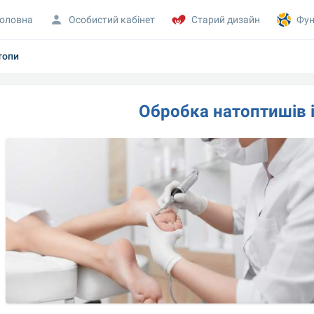
оловна
Особистий кабінет
Старий дизайн
Фун
топи
Обробка натоптишів і