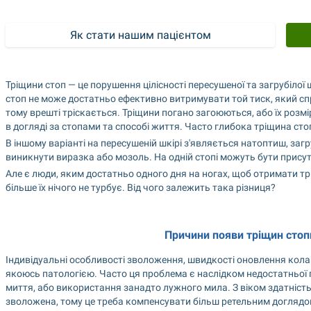
Тріщини стоп — це порушення цілісності пересушеної та загрубілої 
стоп не може достатньо ефективно витримувати той тиск, який спр
тому врешті тріскається. Тріщини погано загоюються, або їх розмір
в догляді за стопами та способі життя. Часто глибока тріщина сто
В іншому варіанті на пересушеній шкірі з'являється натоптиш, загр
виникнути виразка або мозоль. На одній стопі можуть бути присутні
Але є люди, яким достатньо одного дня на ногах, щоб отримати тріщин
більше їх нічого не турбує. Від чого залежить така різниця?
Причини появи тріщин стоп
Індивідуальні особливості зволоження, швидкості оновлення колаге
якоюсь патологією. Часто ця проблема є наслідком недостатньої гі
миття, або використання занадто лужного мила. З віком здатність
зволожена, тому це треба компенсувати більш ретельним доглядо