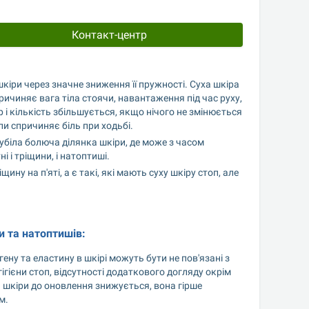
Контакт-центр
шкіри через значне зниження її пружності. Суха шкіра 
ичиняє вага тіла стоячи, навантаження під час руху, 
 і кількість збільшується, якщо нічого не змінюється 
пи спричиняє біль при ходьбі.
убіла болюча ділянка шкіри, де може з часом 
 і тріщини, і натоптиші.
у на п'яті, а є такі, які мають суху шкіру стоп, але 
и та натоптишів:
ну та еластину в шкірі можуть бути не пов'язані з 
гієни стоп, відсутності додаткового догляду окрім 
 шкіри до оновлення знижується, вона гірше 
м.