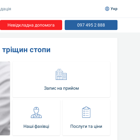
дація
Укр
Невідкладна допомога
097 495 2 888
 тріщин стопи
Запис на прийом
Наші фахівці
Послуги та ціни