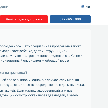
дація
Укр
Невідкладна допомога
097 495 2 888
ворожденного – это специальная программа такого 
матривает ребенка, дает инструкции, как 
если вам нужен патронаж новорожденного в Киеве и 
ицированный специалист – обращайтесь в 
.
ма патронажа?
ней после выписки, однако в случае, если малыш 
отр осуществляется непосредственно в день выписки.
яти дней. Если малыш здоровенький, а мама 
дующий осмотр нужен через две недели, а затем – 