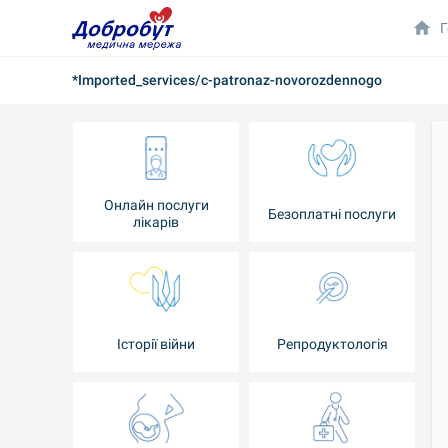
Г
*Imported_services/c-patronaz-novorozdennogo
Онлайн послуги
Безоплатні послуги
лікарів
Історії війни
Репродуктологія