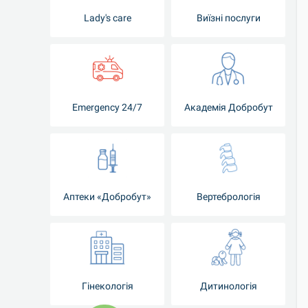
Lady's care
Виїзні послуги
Emergency 24/7
Академія Добробут
Аптеки «Добробут»
Вертебрологія
Гінекологія
Дитинологія