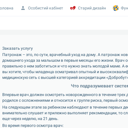
оловна
Особистий кабінет
Старий дизайн
Фун
Заказать услугу
Патронаж – это, по сути, врачебный уход на дому. А патронаж но
домашнего ухода за малышом в первые месяцы его жизни. Врач ос
правильно о нем заботиться и что нужно знать молодой маме. А 
вы хотите, чтобы младенца осматривал опытный и высококвалиф
медицинскую сеть с высшей категорией аккредитации «Добробут»
Что подразумевает систе
Впервые врач должен осмотреть новорожденного в течение трех д
родился с осложнениями и относится к группе риска, первый осм
На следующем этапе за ребенком наблюдают в течение первых дес
внимательно слушает и прилежно выполняет рекомендации, то сле
еще через неделю, на 21 день.
Во время первого осмотра врач: