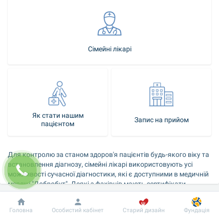
Сімейні лікарі
Як стати нашим
Запис на прийом
пацієнтом
Для контролю за станом здоров'я пацієнтів будь-якого віку та 
встановлення діагнозу, сімейні лікарі використовують усі 
можливості сучасної діагностики, які є доступними в медичній 
мережі "Добробут". Деякі з фахівців мають сертифікати 
функціональних діагностів і самостійно проводять 
дослідження.
Добробут
Інформація
Пацієнту
Головна
Особистий кабінет
Старий дизайн
Фундація