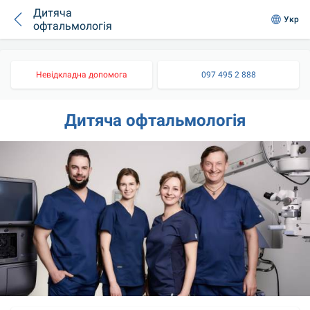
Дитяча
Укр
офтальмологія
Невідкладна допомога
097 495 2 888
Дитяча офтальмологія