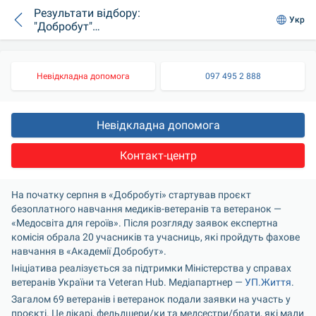
Результати відбору:
Укр
"Добробут"
визначив
учасників/ць
проєкту «Медосвіта
Невідкладна допомога
097 495 2 888
для героїв»
Невідкладна допомога
Контакт-центр
На початку серпня в «Добробуті» стартував проєкт 
безоплатного навчання медиків-ветеранів та ветеранок — 
«Медосвіта для героїв». Після розгляду заявок експертна 
комісія обрала 20 учасників та учасниць, які пройдуть фахове 
навчання в «Академії Добробут».
Ініціатива реалізується за підтримки Міністерства у справах 
ветеранів України та Veteran Hub. Медіапартнер — 
УП.Життя
.
Загалом 69 ветеранів і ветеранок подали заявки на участь у 
проєкті. Це лікарі, фельдшери/ки та медсестри/брати, які мали 