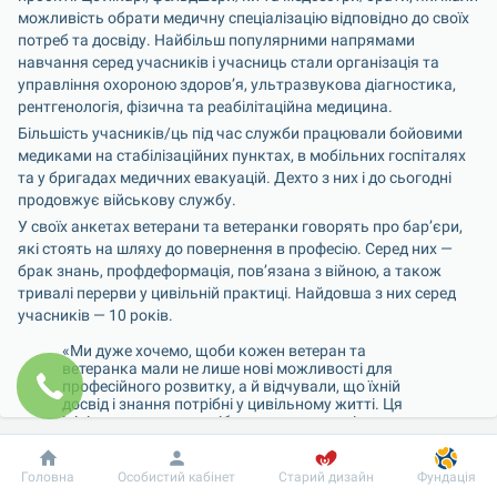
можливість обрати медичну спеціалізацію відповідно до своїх 
потреб та досвіду. Найбільш популярними напрямами 
навчання серед учасників і учасниць стали організація та 
управління охороною здоров’я, ультразвукова діагностика, 
рентгенологія, фізична та реабілітаційна медицина.
Більшість учасників/ць під час служби працювали бойовими 
медиками на стабілізаційних пунктах, в мобільних госпіталях 
та у бригадах медичних евакуацій. Дехто з них і до сьогодні 
продовжує військову службу.
У своїх анкетах ветерани та ветеранки говорять про бар’єри, 
які стоять на шляху до повернення в професію. Серед них — 
брак знань, профдеформація, пов’язана з війною, а також 
тривалі перерви у цивільній практиці. Найдовша з них серед 
учасників — 10 років.
«Ми дуже хочемо, щоби кожен ветеран та 
ветеранка мали не лише нові можливості для 
професійного розвитку, а й відчували, що їхній 
досвід і знання потрібні у цивільному житті. Ця 
ініціатива — наш спосіб подякувати та підтримати. 
Ми щиро вдячні всім, хто подав заявки на участь: 
для нас велика честь мати можливість 
Добробут
Інформація
Пацієнту
познайомитися з історіями наших колег-медиків, 
Головна
Особистий кабінет
Старий дизайн
Фундація
які знайшли у собі сміливість змінити медичну 