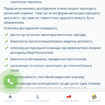
таргетною терапією.
Перед включенням у дослідження кожен пацієнт проходить 
ретельний скринінг, тому що не всі форми меланоми підходять 
для участі, так само як і певні стани здоров’я можуть бути 
обмеженням.
Учасники дослідження отримують:
доступ до сучасних імунотерапевтичних підходів;
безоплатну високоспеціалізовану медичну допомогу;
супровід дослідницької команди під керівництвом лікарки-
дослідниці Марії Кукушкіної;
безоплатні обстеження, передбачені протоколом;
організацію та оплату транспорту до клінічної бази в 
Києві;
конфіденційність і постійний медичний супровід.
Учасників випадково розподіляють на дві групи: одна отримує 
зареєстрований імунопрепарат, інша - дослідницький 
лікарський засіб імунотерапевтичного спрямування.
Добробут
Інформація
Пацієнту
«Для нас принципово важливо, щоб українські 
Головна
Особистий кабінет
Старий дизайн
Фундація
пацієнти мали доступ до інноваційних методів 