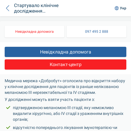
Стартувало клінічне
Укр
дослідження
нового препарату
від меланоми
Невідкладна допомога
097 495 2 888
Невідкладна допомога
Контакт-центр
Медична мережа «Добробут» оголосила про відкриття набору 
у клінічне дослідження для пацієнтів із раніше нелікованою 
меланомою ІІІ нерезектабельної та IV стадіями.
У дослідженні можуть взяти участь пацієнти з:
підтвердженою меланомою ІІІ стадії, яку неможливо 
видалити хірургічно, або IV стадії з ураженням внутрішніх 
органів;
відсутністю попереднього лікування імунотерапією чи 