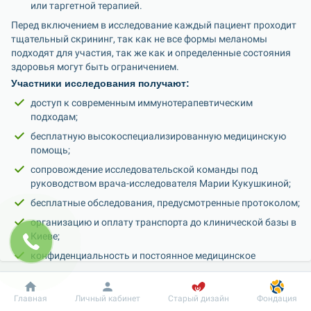
или таргетной терапией.
Перед включением в исследование каждый пациент проходит 
тщательный скрининг, так как не все формы меланомы 
подходят для участия, так же как и определенные состояния 
здоровья могут быть ограничением.
Участники исследования получают:
доступ к современным иммунотерапевтическим 
подходам;
бесплатную высокоспециализированную медицинскую 
помощь;
сопровождение исследовательской команды под 
руководством врача-исследователя Марии Кукушкиной;
бесплатные обследования, предусмотренные протоколом;
организацию и оплату транспорта до клинической базы в 
Киеве;
конфиденциальность и постоянное медицинское 
сопровождение.
Участники случайным образом распределяются на две 
Добробут
Информация
Пациенту
Главная
Личный кабинет
Старый дизайн
Фондация
группы: одна получает зарегистрированный иммунопрепарат, 