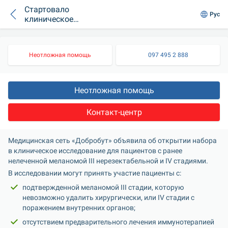
Стартовало
Рус
клиническое
исследование
нового препарата
от меланомы
Неотложная помощь
097 495 2 888
Неотложная помощь
Контакт-центр
Медицинская сеть «Добробут» объявила об открытии набора 
в клиническое исследование для пациентов с ранее 
нелеченной меланомой III нерезектабельной и IV стадиями.
В исследовании могут принять участие пациенты с:
подтвержденной меланомой III стадии, которую 
невозможно удалить хирургически, или IV стадии с 
поражением внутренних органов;
отсутствием предварительного лечения иммунотерапией 