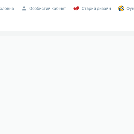
оловна
Особистий кабінет
Старий дизайн
Фун