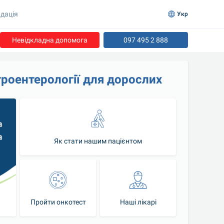
дація
Укр
Невідкладна допомога
097 495 2 888
троентерології для дорослих
Як стати нашим пацієнтом
Пройти онкотест
Наші лікарі