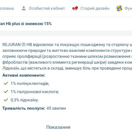
оловна
Особистий кабінет
Старий дизайн
Фун
an Hb plus зі знижкою 15%
REJURAN Ⓡ HB відновлює та покращує пошкоджену та старіючу шкі
заповнюючи природні та життєво важливі компоненти структури ш
сприяє проліферації (розростанню тканини шляхом розмноження к
фібробластів (важливого елемента регенерації шкіри) завдяки комбі
Лідокаїн, що міститься в складі, зменшує біль при проведенні проц
Активні компоненти:
1% полінуклеотидів;
1% гіалуронової кислоти;
0,3% лідокаїну.
Тривалість послуги: 
45 хвилин
Показання