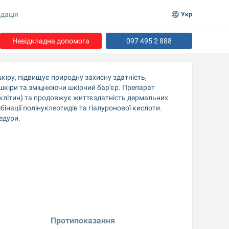
дація
Укр
Невідкладна допомога
097 495 2 888
ру, підвищує природну захисну здатність, 
кіри та зміцнюючи шкірний бар'єр. Препарат 
літин) та продовжує життєздатність дермальних 
нації полінуклеотидів та гіалуронової кислоти. 
едури.
Протипоказання