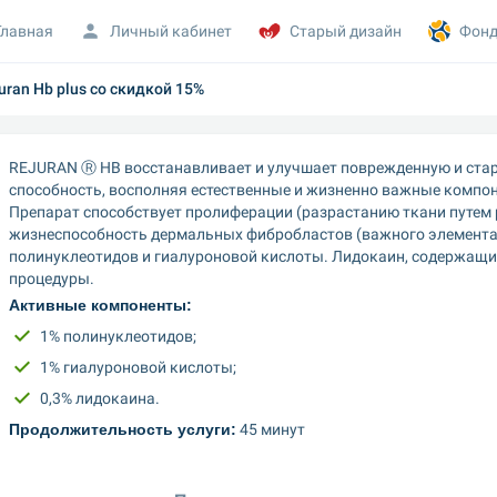
Главная
Личный кабинет
Старый дизайн
Фонд
ran Hb plus со скидкой 15%
REJURAN Ⓡ HB восстанавливает и улучшает поврежденную и ста
способность, восполняя естественные и жизненно важные компон
Препарат способствует пролиферации (разрастанию ткани путем 
жизнеспособность дермальных фибробластов (важного элемента 
полинуклеотидов и гиалуроновой кислоты. Лидокаин, содержащий
процедуры.
Активные компоненты:
1% полинуклеотидов;
1% гиалуроновой кислоты;
0,3% лидокаина.
Продолжительность услуги:
 45 минут