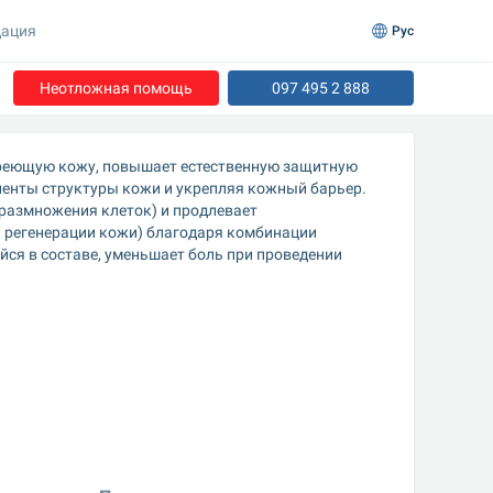
ация
Рус
Неотложная помощь
097 495 2 888
реющую кожу, повышает естественную защитную 
енты структуры кожи и укрепляя кожный барьер. 
размножения клеток) и продлевает 
регенерации кожи) благодаря комбинации 
ся в составе, уменьшает боль при проведении 